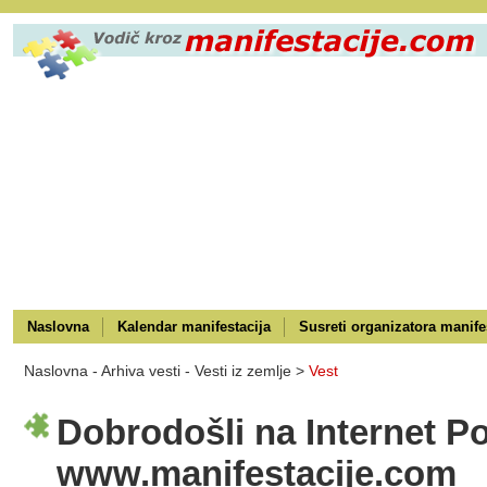
Naslovna
Kalendar manifestacija
Susreti organizatora manife
Naslovna
-
Arhiva vesti
-
Vesti iz zemlje >
Vest
Dobrodošli na Internet Po
www.manifestacije.com