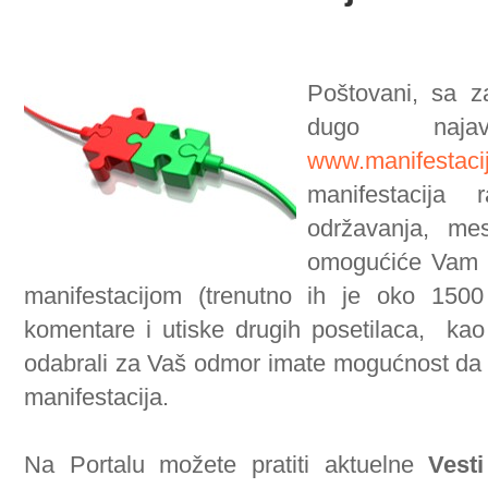
Poštovani, sa z
dugo najavl
www.manifestaci
manifestacija 
održavanja, mes
omogućiće Vam 
manifestacijom (trenutno ih je oko 1500
komentare i utiske drugih posetilaca, kao
odabrali za Vaš odmor imate mogućnost da p
manifestacija.
Na Portalu možete pratiti aktuelne
Vesti