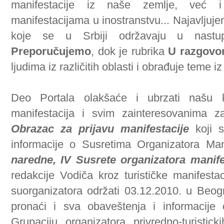
manifestacije iz naše zemlje, već i
manifestacijama u inostranstvu... Najavljuj
koje se u Srbiji održavaju u nastup
Preporučujemo
, dok je rubrika
U razgovor
ljudima iz različitih oblasti i obrađuje teme 
Deo Portala olakšaće i ubrzati našu k
manifestacija i svim zainteresovanima 
Obrazac za prijavu manifestacije
koji s
informacije o Susretima Organizatora Ma
naredne, IV Susrete organizatora manife
redakcije Vodiča kroz turističke manifestac
suorganizatora održati 03.12.2010. u Beogr
pronaći i sva obaveštenja i informacije 
Grupaciju organizatora privredno-turistick