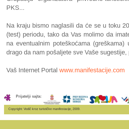
PKS...
Na kraju bismo naglasili da će se u toku 20
(test) periodu, tako da Vas molimo da ima
na eventualnim poteškoćama (greškama) u
drago da nam pošaljete sve Vaše sugestije, 
Vaš Internet Portal
www.manifestacije.com
Prijatelji sajta:
Copyright: Vodič kroz turističke manifestacije, 2009.