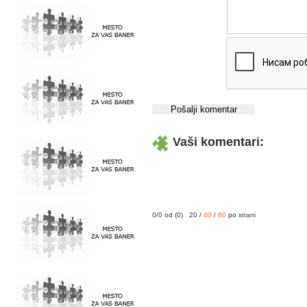
Vaši komentari:
0/0 od (0) 20 /
40
/
60
po strani