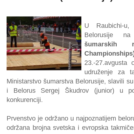
U Raubichi-u,
Belorusije 
šumarskih 
Championships
23.-27.avgusta 
udruženje za t
Ministarstvo šumarstva Belorusije, slavili 
i Belorus Sergej Škudrov (junior) u po
konkurenciji.
Prvenstvo je održano u najpoznatijem belor
održana brojna svetska i evropska takmičen