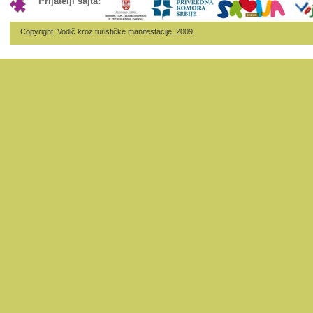
Prijatelji sajta:
Copyright: Vodič kroz turističke manifestacije, 2009.