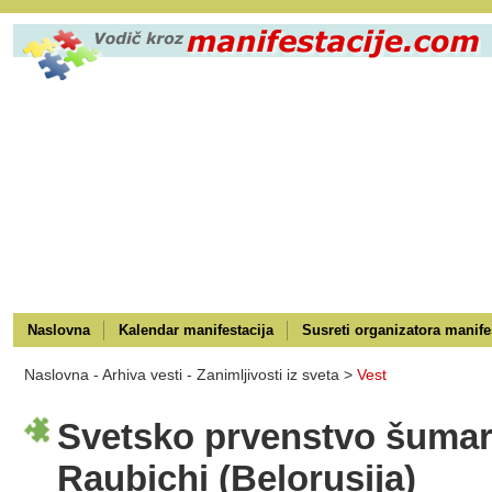
Naslovna
Kalendar manifestacija
Susreti organizatora manife
Naslovna
-
Arhiva vesti
-
Zanimljivosti iz sveta >
Vest
Svetsko prvenstvo šumar
Raubichi (Belorusija)