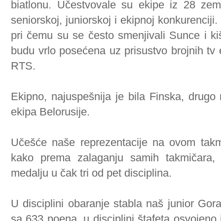
biatlonu. Učestvovale su ekipe iz 28 ze
seniorskoj, juniorskoj i ekipnoj konkurenciji.
pri čemu su se često smenjivali Sunce i kiš
budu vrlo posećena uz prisustvo brojnih tv 
RTS.
Ekipno, najuspešnija je bila Finska, drugo 
ekipa Belorusije.
Učešće naše reprezentacije na ovom takmi
kako prema zalaganju samih takmičara, 
medalju u čak tri od pet disciplina.
U disciplini obaranje stabla naš junior Gor
sa 633 poena, u disciplini štafeta osvojen